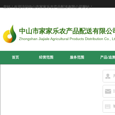
您好！欢迎访问中山市家家乐农产品配送有限公司网站！
中山市家家乐农产品配送有限公
Zhongshan Jiajiale Agricultural Products Distribution Co., Lt
首页
经营范围
服务范围
产品/追